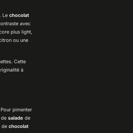
e. Le
chocolat
contraste avec
ore plus light,
citron ou une
ettes. Cette
iginalité à
 Pour pimenter
t de
salade
de
s de
chocolat