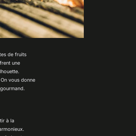
es de fruits
frent une
lhouette.
? On vous donne
et gourmand.
ir à la
harmonieux.