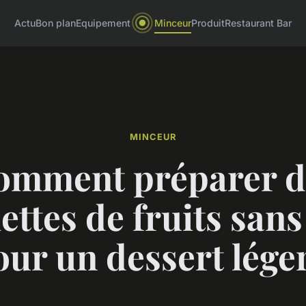
Actu
Bon plan
Equipement
Minceur
Produit
Restaurant Bar
MINCEUR
omment préparer d
ettes de fruits sans
our un dessert léger