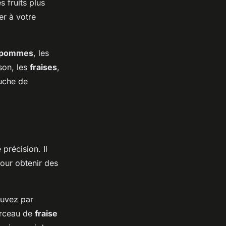
 fruits plus
r à votre
pommes
, les
son, les
fraises
,
ouche de
précision. Il
pour obtenir des
ouvez par
orceau de
fraise