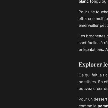
blanc
fondu ou d
Pour une touche 
effet une multi
émerveiller petit
Les brochettes d
sont faciles à r
présentations. A
Explorer l
Ce qui fait la r
possibles. En ef
pouvez créer des
Pour un dessert 
comme la
pom