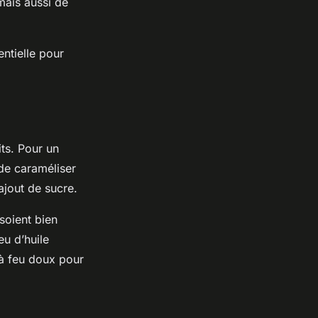
mais aussi de
entielle pour
its. Pour un
de caraméliser
ajout de sucre.
soient bien
u d’huile
t à feu doux pour