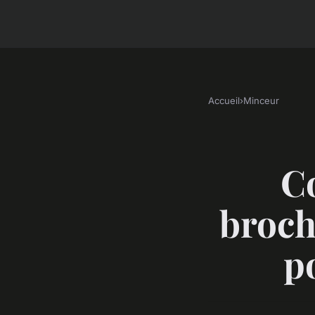
Accueil
›
Minceur
C
broch
p