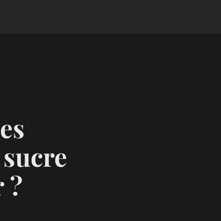
es
 sucre
 ?