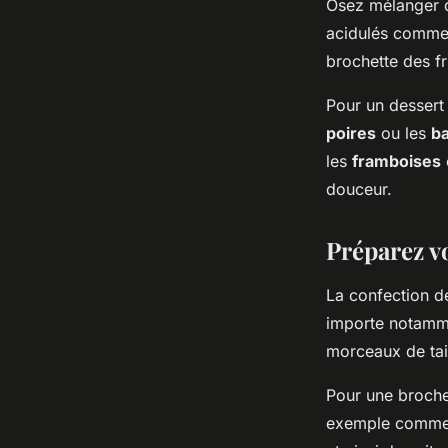
Osez mélanger 
acidulés comme
brochette des fr
Pour un dessert 
poires
ou les
b
les
framboises
douceur.
Préparez v
La confection de
importe notammen
morceaux de tail
Pour une broche
exemple comme